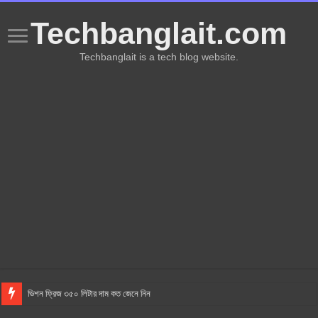
Techbanglait.com
Techbanglait is a tech blog website.
ভিশন ফ্রিজ ৩৫০ লিটার দাম কত জেনে নিন
AC কিভাবে কাজ করে? AC কেনার সময় কি কি জানা দরকার? এসি এর ব্যবহার