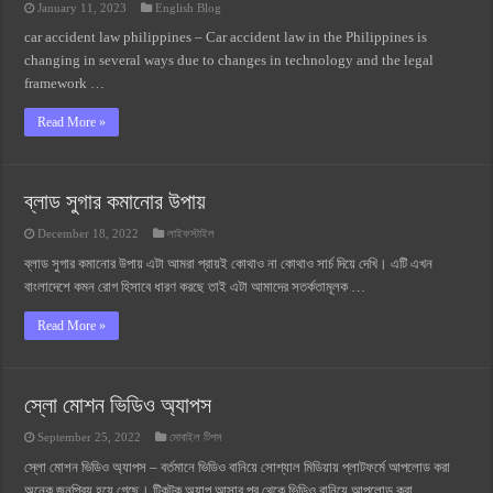
January 11, 2023
English Blog
car accident law philippines – Car accident law in the Philippines is
changing in several ways due to changes in technology and the legal
framework …
Read More »
ব্লাড সুগার কমানোর উপায়
December 18, 2022
লাইফস্টাইল
ব্লাড সুগার কমানোর উপায় এটা আমরা প্রায়ই কোথাও না কোথাও সার্চ দিয়ে দেখি। এটি এখন
বাংলাদেশে কমন রোগ হিসাবে ধারণ করছে তাই এটা আমাদের সতর্কতামূলক …
Read More »
স্লো মোশন ভিডিও অ্যাপস
September 25, 2022
মোবাইল টিপস
স্লো মোশন ভিডিও অ্যাপস – বর্তমানে ভিডিও বানিয়ে সোশ্যাল মিডিয়ায় প্লাটফর্মে আপলোড করা
অনেক জনপ্রিয় হয়ে গেছে। টিকটক অ্যাপ আসার পর থেকে ভিডিও বানিয়ে আপলোড করা …