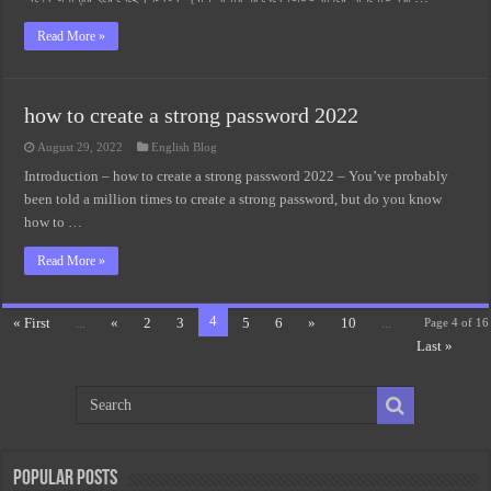
Read More »
how to create a strong password 2022
August 29, 2022
English Blog
Introduction – how to create a strong password 2022 – You’ve probably
been told a million times to create a strong password, but do you know
how to …
Read More »
4
« First
...
«
2
3
5
6
»
10
...
Page 4 of 16
Last »
Popular Posts