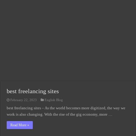
মোবাইল ব্যাংকিং সুরক্ষার ৫টি সহজ টিপস: অর্থ বাঁচান ও ঝুঁকি কমান!
গর্ভবতী মায়ের কিসমিস খাওয়ার উপকারিতা
উচ্চ রক্তচাপের লক্ষণ ও কারণ: হাই প্রেসার এর লক্ষণ ও প্রতিকার
কেন খাবেন সাবুদানা, জেনে নিন সাবুদানার উপকারিতা ও অপকারিতা
বাচ্চা পেটে আসলে কোন মাসে কোন সূরা পড়তে হয়
দক্ষিণ কোরিয়া কোন কাজের চাহিদা বেশি
জন্ম নিবন্ধন সংশোধন করতে কতদিন সময় লাগে
সিলেটের দর্শনীয় স্থান সমূহ – সিলেটের কিছু দর্শনীয় স্থান
best freelancing sites
February 22, 2023
English Blog
best freelancing sites – As the world becomes more digitized, the way we
work is also changing. With the rise of the gig economy, more …
Read More »