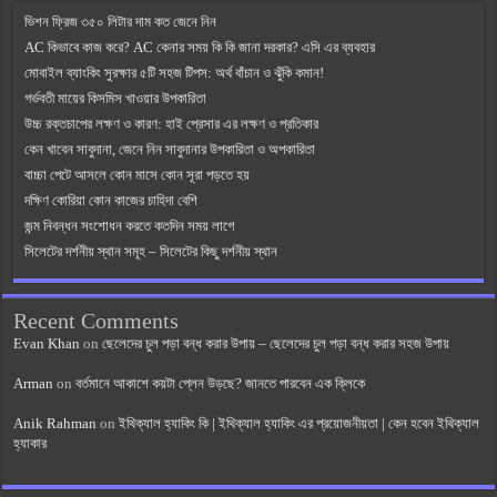
ভিশন ফ্রিজ ৩৫০ লিটার দাম কত জেনে নিন
AC কিভাবে কাজ করে? AC কেনার সময় কি কি জানা দরকার? এসি এর ব্যবহার
মোবাইল ব্যাংকিং সুরক্ষার ৫টি সহজ টিপস: অর্থ বাঁচান ও ঝুঁকি কমান!
গর্ভবতী মায়ের কিসমিস খাওয়ার উপকারিতা
উচ্চ রক্তচাপের লক্ষণ ও কারণ: হাই প্রেসার এর লক্ষণ ও প্রতিকার
কেন খাবেন সাবুদানা, জেনে নিন সাবুদানার উপকারিতা ও অপকারিতা
বাচ্চা পেটে আসলে কোন মাসে কোন সূরা পড়তে হয়
দক্ষিণ কোরিয়া কোন কাজের চাহিদা বেশি
জন্ম নিবন্ধন সংশোধন করতে কতদিন সময় লাগে
সিলেটের দর্শনীয় স্থান সমূহ – সিলেটের কিছু দর্শনীয় স্থান
Recent Comments
Evan Khan
on
ছেলেদের চুল পড়া বন্ধ করার উপায় – ছেলেদের চুল পড়া বন্ধ করার সহজ উপায়
Arman
on
বর্তমানে আকাশে কয়টা প্লেন উড়ছে? জানতে পারবেন এক ক্লিকে
Anik Rahman
on
ইথিক্যাল হ্যাকিং কি | ইথিক্যাল হ্যাকিং এর প্রয়োজনীয়তা | কেন হবেন ইথিক্যাল
হ্যাকার