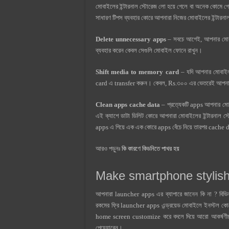
মোবাইলের ইন্টারনাল স্টোরেজ লো হয়ে গেলে বা অনেক কোমে গেল
সাধারণ টিপস ব্যবহার কোরে আপনারা নিজের মোবাইলের ইন্টারন
Delete unnecessary apps
– সবচে আগেই, আপনার মোবা
ব্যবহার করেন কেবল সেগুলি মোবাইল ফোনে রাখুন।
Shift media to memory card
– যদি আপনার মোবাই
card এ transfer করুন। কেবল, Rs.৩০০ এর ভেতরেই আপনার
Clean apps cache data
– প্রত্যেকটি apps আপনার মোব
এই ক্যাশে ডাটা ডিলিট কোরে আপনারা মোবাইলের ইন্টারনাল 
apps এ গিয়ে এক এক কোরে apps বেঁচে নিয়ে তারপর cache d
আরও পড়ুনঃ
কি কারণে কিডনিতে পাথর হয়
Make smartphone stylis
আপনারা launcher apps এর ব্যাপারে জানেন কি না ? 
রকমের ফ্রি launcher apps এন্ড্রয়েড মোবাইলে ইনস্টল 
home screen customize করে বদলে দিয়ে আরো আকর্ষণীয় বা
পেয়েযাবেন।