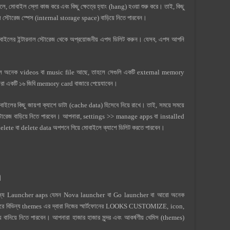
ে, মোবাইল স্লো কাজ করে এবং কিছু ক্ষেত্রে হ্যাং (hang) হওয়া শুরু করে। তাই, কিছু
াল স্টোরেজ স্পেস (internal storage space) বাড়িয়ে নিতে পারবেন।
ইলের ইন্টারনাল স্টোরেজ থেকে অপ্রয়োজনীয় এপস ডিলিট করুন। যেসব, এপস আপনি
ল অনেক videos বা music file আছে, তাহলে সেগুলি একটি external memory
া একটি ১৬ জিবি memory card বাজারে পেয়েযাবেন।
াইলের কিছু জায়গা ক্যাশে ডাটা (cache data) হিসেবে নিয়ে রাখে। তাই, সময়ে সময়ে
স্টোরেজ বাড়িয়ে নিতে পারবেন। আপনারা, settings >> manage apps বা installed
elete বা delete data অপশনে গিয়ে মোবাইলে ক্যাশে ডিলিট করতে পারবেন।
h
বিভিন্য Launcher aaps যেমন Nova launcher বা Go launcher বা আরো অনেক
কোরে বিভিন্য themes এর দ্বারা নিজের স্মার্টফোনের LOOKS CUSTOMIZE, icon,
নিয়ে নিতে পারবেন। আপনারা হাজার হাজার সুন্দর এবং আকর্ষণীয় থেমিস (themes)