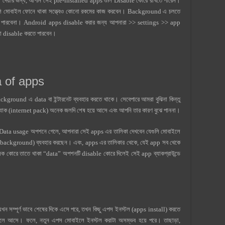
ে না দেয়ার জন্য, আপনি সেই pre-installed apps গুলি Disable কোরে রাখতে পারেন।
লি মোবাইল ফোনে থাকা সত্ত্বেও কোনো রকমের কাজ করবেন। Background এ চলতে
 করতে পারবেনা। Android apps disable করার জন্য আপনারা >> settings >> app
বা disable করতে পারবেন।
a of apps
ground এ data বা ইন্টারনেট ব্যবহার করতে থাকে। সেবেপারে আমরা বুঝিনা কিন্তু
প্যাক (internet pack) অনেক জলদি শেষ হয়ে আসে এবং আপনি তার কারণ বুঝে পাননা।
Data usage অপশনে গেলে, আপনারা সেই apps এর তালিকা দেখবেন যেগুলি মোবাইলে
ন্ডে (background) ব্যবহার করছেন। এবং, apps এর তালিকার থেকে, যেই app সব থেকে
িক কোরে তাতে থাকা “data” অপশনটি disable কোরে দিলেই সেই app ব্যাকগ্রাউন্ডে
খন সম্পূর্ণ ভাবে শেষের দিকে এসে পরে, তখন কিছু এপস ইনস্টল (apps install) করতে
ে আসে। ফলে, নতুন এপস মোবাইলে ইনস্টল করাটা অসম্ভব হয়ে পরে। তাছাড়া,