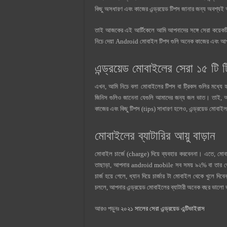
কিছু অসধারণ এবং কাজের এন্ড্রয়েড টিপস জানার জন্য অবশ্যই
তাই আজকের এই আর্টিকেলে আমি আপনাদের সঙ্গে সেরা কয়েকটি
নিচে দেয়া Android মোবাইল টিপস গুলি অনেক কাজের এবং 
এন্ড্রয়েড মোবাইলের সেরা ১৫ টি ট
এখন, আমি নিচে বলা মোবাইলের টিপস বা ট্রিকস গুলির মধ্
জিনিস গুলিও জানেনা যেগুলি আমাদের জন্য জল ভাত। তাই, 
কাজের এবং কিছু টিপস (tips) সাধারণ হলেও, এন্ড্রয়েড মোবা
মোবাইলের ব্যাটারির আয়ু বাড়ান
মোবাইল চার্জে (charge) দিয়ে ব্যবহার করবেননা। এতে, মোবা
তাছাড়া, আপনার android mobile সব সময় ৯২% বা তার থেকে 
চার্জ হয়ে গেলে, ধ্যান দিয়ে চার্জার টা মোবাইল থেকে খুলে দ
চললে, আপনার এন্ড্রয়েড মোবাইলের ব্যাটারী অনেক বছর ভালো
আরও পড়ুনঃ
২০২১ সালের সেরা এন্ড্রয়েড এন্টিভাইরাস