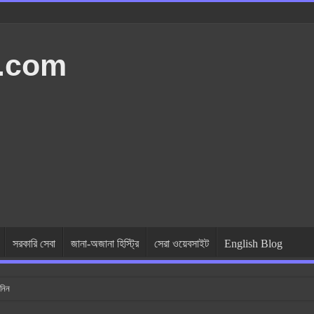
t.com
সরকারি সেবা
জানা-অজানা হিস্ট্রি
সেরা ওয়েবসাইট
English Blog
নিন
 কি কি জানা দরকার? এসি এর ব্যবহার