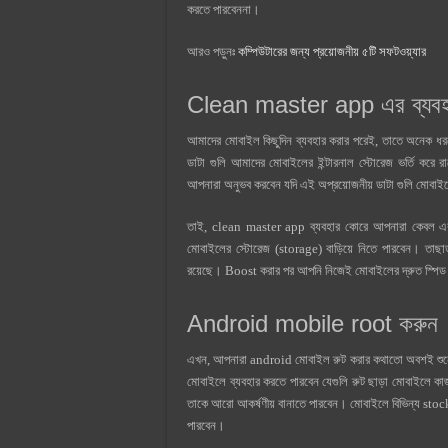
করতে পারবেননা।
আরও পড়ুনঃ
কম্পিউটারের জন্য প্রয়োজনীয় ৫টি সফটওয়্যার
Clean master app এর ব্যবহ
আমাদের মোবাইল কিছুদিন ব্যবহার করার পরেই, তাতে অনেক ধ
ডাটা গুলি আমাদের মোবাইলের ইন্টারনাল স্টোরেজ ভর্তি করে
আপনারা অনুভব করবেন যদি এই অপ্রয়োজনীয় ডাটা গুলি মোবাই
তাই, clean master app ব্যবহার কোরে আপনারা কেবল এক
মোবাইলের স্টোরেজ (storage) বাড়িয়ে নিতে পারবেন। ত
রয়েছে। Boost করার পর আপনি নিজেই মোবাইলের দ্রুত স্পিড
Android mobile root করুন
এখন, আপনারা android মোবাইল রুট করার কথাতো অবশই শুনেছ
মোবাইলে ব্যবহার করতে পারবেন যেগুলি রুট ছাড়া মোবাইলে ক
তাকে আরো আকর্ষণীয় বানাতে পারবেন। মোবাইলে বিভিন্য st
পারবেন।