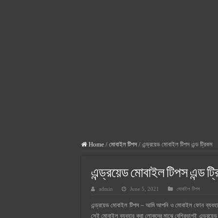
মোবাইল ব্যাংকিং সুরক্ষার ৫টি সহজ টিপস
গর্ভবতী মায়ের কিসমিস খাওয়ার উপকারি
উচ্চ রক্তচাপের লক্ষণ ও কারণ: হাই প্র
কেন খাবেন সাবুদানা, জেনে নিন সাবুদা
বাচ্চা পেটে আসলে কোন মাসে কোন সূরা
দক্ষিণ কোরিয়া কোন কাজের চাহিদা বেশি
জন্ম নিবন্ধন সংশোধন করতে কতদিন সম
সিলেটের দর্শনীয় স্থান সমূহ – সিলেটের ক
Home
/
মোবাইল টিপস
/
এন্ড্রয়েড মোবাইল টিপস এন্ড ট্রিকস
এন্ড্রয়েড মোবাইল টিপস এন্ড ট্
admin
June 5, 2021
মোবাইল টিপস
এন্ড্রয়েড মোবাইল টিপস – আমি আপনি ও মোবাইল ফোন ব্যবহার 
সেই মোবাইল ব্যবহার করা লোকদের মাঝে বেশিরভাগই এন্ড্রয়েড স্