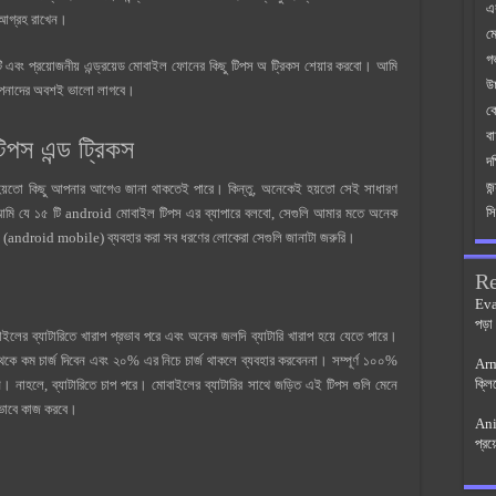
এ
 আগ্রহ রাখেন।
মো
গর
 এবং প্রয়োজনীয় এন্ড্রয়েড মোবাইল ফোনের কিছু টিপস অ ট্রিকস শেয়ার করবো। আমি
উচ
আপনাদের অবশই ভালো লাগবে।
ক
ব
িপস এন্ড ট্রিকস
দক
জ
যে হয়তো কিছু আপনার আগেও জানা থাকতেই পারে। কিন্তু, অনেকেই হয়তো সেই সাধারণ
সি
আমি যে ১৫ টি android মোবাইল টিপস এর ব্যাপারে বলবো, সেগুলি আমার মতে অনেক
ইল (android mobile) ব্যবহার করা সব ধরণের লোকেরা সেগুলি জানাটা জরুরি।
R
Ev
পড়া
ইলের ব্যাটারিতে খারাপ প্রভাব পরে এবং অনেক জলদি ব্যাটারি খারাপ হয়ে যেতে পারে।
কম চার্জ দিবেন এবং ২০% এর নিচে চার্জ থাকলে ব্যবহার করবেননা। সম্পূর্ণ ১০০%
Ar
ক্লি
িবেন। নাহলে, ব্যাটারিতে চাপ পরে। মোবাইলের ব্যাটারির সাথে জড়িত এই টিপস গুলি মেনে
 ভাবে কাজ করবে।
An
প্রয