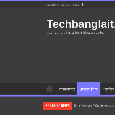
SATURDAY , AUGUST 8 2026
Techbanglai
Techbanglait is a tech blog website.
লাইফস্টাইল
মোবাইল টিপস
প্রযুক্তি
Breaking News
ভিশন ফ্রিজ ৩৫০ লিটার দাম কত জেনে 
AC কিভাবে কাজ করে? AC কেনার সময়