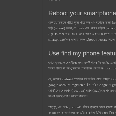
Reboot your smartphone
যেভাবে, আমাদের শরীরে ঘুমের প্রয়োজন এবং ঘুমোলে আমরা fresh এ
রিবুট (reboot) করলে, সে fresh এবং আবার সক্রিয় (activ
স্লো (slow) কাজ করবে, তখন তাকে একবার restart বা 
smartphone দিনে একবার হলেও reboot বা restart করবেন। 
Use find my phone featu
গুগলে এন্ড্রয়েড মোবাইলের জন্য একটি বিশেষ ফীচার (featu
নিজের হারিয়ে যাওয়া এন্ড্রয়েড মোবাইলের লোকেশন (location
হে, আপনার android মোবাইল যদি হারিয়ে গেছে, তাহলে G
google account registered ছিল সেই Google বা gmai
মোবাইলের লোকেশন (location) ম্যাপ (map) এর মাধ্যমে দেখ
যাওয়া হয়েছে সেটাও জানতে পারবেন।
তাছাড়া, এর “Play sound” ফীচার ব্যবহার কোরে হারিয়
ব্যবহার কোরে মোবাইলের সব ডাটা বা ফাইল ডিলিট কোরে দিতে 