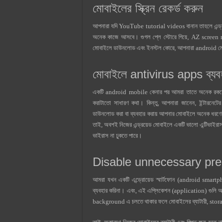
মোবাইলের স্ক্রিন রেকর্ড করুন
আপনারা যদি YouTube tutorial videos বানান তাহলে এন্ড্রয়েড 
অনেক কাজে আসবে। গুগল প্লে স্টোরে গিয়ে, AZ screen
মোবাইলে ডাউনলোড এবং ইনস্টল কোরে, আপনারা android মোবাই
মোবাইলে antivirus apps ব্যব
একটি android mobile কেনার পর আমরা তাতে অনেক রকমের ap
করাটাতো সাধারণ কথা। কিন্তু, আপনারা জানেন, ইন্টারনেটে
ডাউনলোড করা বা ব্যবহার করায় আপনার মোবাইলে অনেক ধরণ
তাই, অবশই নিজের এন্ড্রয়েড মোবাইলে একটি ভালো এন্টিভাইর
ভাইরাস না ঢুকতে পারে।
Disable unnecessary pre-
আমরা যখন একটি এন্ড্রোয়েড স্মার্টফোন (android smart
ব্যবহার করিনা। এবং, এই এপ্লিকেশন (application) গুলি আ
background এ চলতে থাকার ফলে মোবাইলের ব্যাটারী, stor