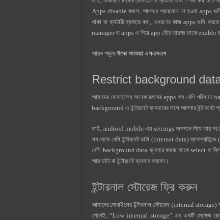
তাই, অকারণে নিজের মোবাইলের ব্যাটারী এবং স্পিড ক্ষয় হত
Apps disable করলে, আপনার প্রয়োজন না হওয়া apps গু
থাকা বা ব্যাটারী ব্যবহার করা, এধরণের কাজ apps গুলি
manager বা apps এ গিয়ে app বেঁচে তারপর তাকে enable 
আরও পড়ুনঃ
ঈদের শুভেচ্ছা এসএমএস
Restrict background dat
আমাদের মোবাইলের অনেক রকমের apps কম বেশি পরিমানে back
background এ ইন্টারনেট ব্যবহারের ফলে আপনার ইন্টারনেট 
তাই, android mobile এর settings অপশনে গিয়ে তার পর 
সব থেকে বেশি ইন্টারনেট ডাটা (internet data) ব্যাকগ্রাউ
বেশি background data ব্যবহার করছে তাকে select বা ক্ল
আর ডাটা বা ইন্টারনেট ব্যবহার করবেন।
ইন্টারনাল স্টোরেজ ফ্রি করুন
আমাদের মোবাইলের ইন্টারনাল স্টোরেজ (internal storage) য
গেলেই, “Low internal storage” এর একটি মেসেজ চোল