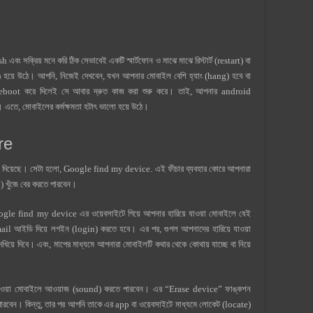
বং সক্রিয় মনে করি ঠিক সেভাবেই একটি স্মার্টফোন ও মাঝে মাঝে রিস্টার্ট (restart) বা
e) হয়ে উঠে। আপনি, নিজেই দেখবেন, যখন আপনার মোবাইল বেশি হ্যাং (hang) হবে বা
reboot করে দিলেই সে আবার দ্রুত কাজ করা শুরু করে। তাই, আপনার android
এতে, মোবাইলের কর্মক্ষমতা হটাৎ ভালো হয়ে উঠে।
re
re) দিয়েছে। সেটা হলো, Google find my device. এই ফীচার ব্যবহার কোরে আপনারা
) খুঁজে বের করতে পারবেন।
oogle find my device এর ওয়েবসাইটে গিয়ে আপনার হারিয়ে যাওয়া মোবাইলে যেই
l আইডি দিয়ে লগইন (login) করতে হবে। এর পর, গুগল আপনাদের হারিয়ে যাওয়া
িয়ে দিবে। এবং, মাপের মাধ্যমে আপনারা মোবাইলটি কথার থেকে কোথায় যাচ্ছে বা নিয়ে
ে যাওয়া মোবাইলে আওয়াজ (sound) করতে পারবেন। এর “Erase device” ফাঙ্কশন
পারবেন। কিন্তু, তার পর আপনি তাকে এর app বা ওয়েবসাইটে মাধ্যমে লোকেট (locate)