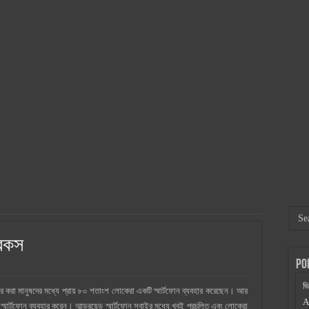
: অর্থ বাঁচান ও ঝুঁকি কমান!
তা
েসার এর লক্ষণ ও প্রতিকার
নার উপকারিতা ও অপকারিতা
 পড়তে হয়
য় লাগে
িছু দর্শনীয় স্থান
রিকস
Po
ভ
করা মানুষদের মধ্যে প্রায় ৮০ শতাংশ লোকেরা একটি স্মার্টফোন ব্যবহার করেছেন। আর
A
মার্টফোন ব্যবহার করেন। আন্ড্রয়েড স্মার্টফোন সবাইর মধ্যে খুবই প্রচলিত এবং লোকেরা