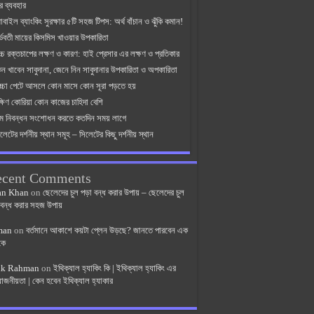
র ব্যবহার
বাইল ব্যাংকিং সুরক্ষার ৫টি সহজ টিপস: অর্থ বাঁচান ও ঝুঁকি কমান!
্ভবতী মায়ের কিসমিস খাওয়ার উপকারিতা
্চ রক্তচাপের লক্ষণ ও কারণ: হাই প্রেসার এর লক্ষণ ও প্রতিকার
েন খাবেন সাবুদানা, জেনে নিন সাবুদানার উপকারিতা ও অপকারিতা
াচ্চা পেটে আসলে কোন মাসে কোন সূরা পড়তে হয়
্ষিণ কোরিয়া কোন কাজের চাহিদা বেশি
ন্ম নিবন্ধন সংশোধন করতে কতদিন সময় লাগে
লেটের দর্শনীয় স্থান সমূহ – সিলেটের কিছু দর্শনীয় স্থান
ecent Comments
an Khan
on
ছেলেদের চুল পড়া বন্ধ করার উপায় – ছেলেদের চুল
 বন্ধ করার সহজ উপায়
man
on
বর্তমানে আকাশে কয়টা প্লেন উড়ছে? জানতে পারবেন এক
কে
ik Rahman
on
ইথিক্যাল হ্যাকিং কি | ইথিক্যাল হ্যাকিং এর
়োজনীয়তা | কেন হবেন ইথিক্যাল হ্যাকার