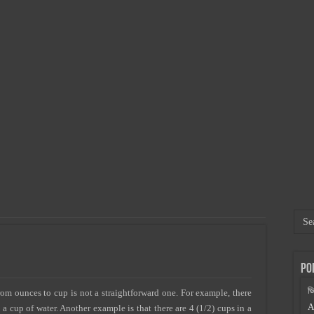
: অর্থ বাঁচান ও ঝুঁকি কমান!
তা
েসার এর লক্ষণ ও প্রতিকার
নার উপকারিতা ও অপকারিতা
 পড়তে হয়
য় লাগে
িছু দর্শনীয় স্থান
p
Po
ভ
om ounces to cup is not a straightforward one.
For example, there
A
 a cup of water. Another example is that there are 4 (1/2) cups in a