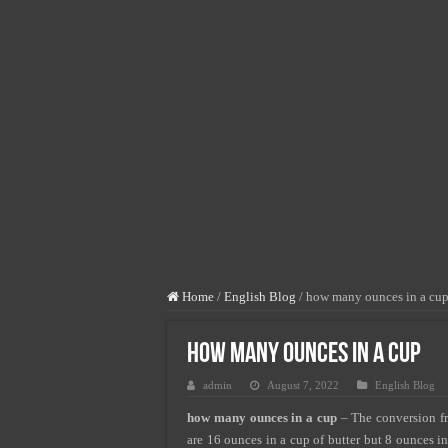
মোবাইল ব্যাংকিং সুরক্ষার ৫টি সহজ টিপস
গর্ভবতী মায়ের কিসমিস খাওয়ার উপকারি
উচ্চ রক্তচাপের লক্ষণ ও কারণ: হাই প্র
কেন খাবেন সাবুদানা, জেনে নিন সাবুদা
বাচ্চা পেটে আসলে কোন মাসে কোন সূরা
দক্ষিণ কোরিয়া কোন কাজের চাহিদা বেশি
জন্ম নিবন্ধন সংশোধন করতে কতদিন সম
সিলেটের দর্শনীয় স্থান সমূহ – সিলেটের ক
Home
/
English Blog
/
how many ounces in a cu
how many ounces in a cup
admin
August 7, 2022
English Blog
how many ounces in a cup
–
The conversion fr
are 16 ounces in a cup of butter but 8 ounces in