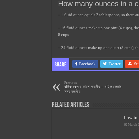
How many ounces in a c
– 1 fluid ounce equals 2 tablespoons, so there ar
– 16 fluid ounces make up one pint (4 cups), ther
8 cups
– 24 fluid ounces make up one quart (8 cups), t
Facebook
Twitter
St
Share
Previous
বাইক কেনার আগে করনীয় – বাইক কেনার
সময় করনীয়
Related Articles
how to 
March 