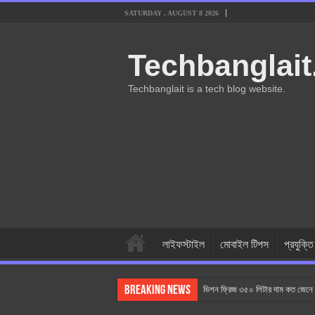
SATURDAY , AUGUST 8 2026
Techbanglai
Techbanglait is a tech blog website.
লাইফস্টাইল
মোবাইল টিপস
প্রযুক্তি
Breaking News
ভিশন ফ্রিজ ৩৫০ লিটার দাম কত জেনে 
AC কিভাবে কাজ করে? AC কেনার সময়