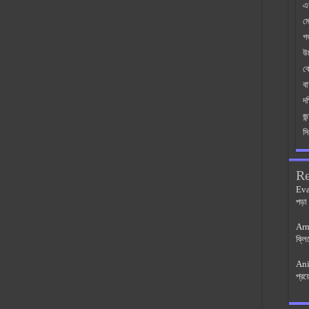
এ
মো
গর
উচ
ক
ব
দক
জ
সি
R
Ev
পড়া
Ar
ক্লি
An
প্রয