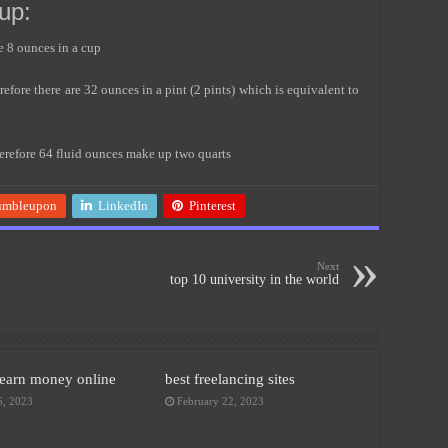
up:
e 8 ounces in a cup
efore there are 32 ounces in a pint (2 pints) which is equivalent to
herefore 64 fluid ounces make up two quarts
umbleupon
LinkedIn
Pinterest
Next
top 10 university in the world
earn money online
best freelancing sites
5, 2023
February 22, 2023