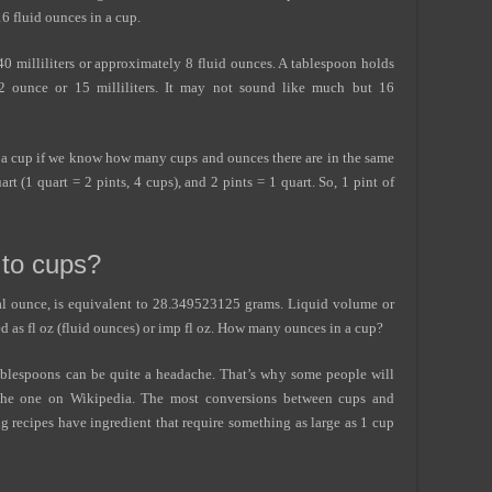
16 fluid ounces in a cup.
0 milliliters or approximately 8 fluid ounces. A tablespoon holds
2 ounce or 15 milliliters. It may not sound like much but 16
 a cup if we know how many cups and ounces there are in the same
art (1 quart = 2 pints, 4 cups), and 2 pints = 1 quart. So, 1 pint of
 to cups?
ial ounce, is equivalent to 28.349523125 grams. Liquid volume or
ed as fl oz (fluid ounces) or imp fl oz. How many ounces in a cup?
ablespoons can be quite a headache. That’s why some people will
ke the one on Wikipedia. The most conversions between cups and
 recipes have ingredient that require something as large as 1 cup