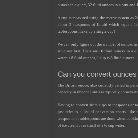
ounces in a quart, 32 fluid ounces in a pint and 
A cup is measured using the metric system as 24
about 3 teaspoons of liquid which equals 1/
tablespoons make up a single cup!
We can only figure out the number of ounces in
situation first. There are 16 fluid ounces in a qu
water is 8 fluid ounces, 1 cup is 8 fluid ounces.
Can you convert ounces
The British ounce, also currently called imper
capacity in imperial units is typically abbreviat
Having to convert from cups to teaspoons or t
just refer to a list of conversion charts, li
teaspoons or tablespoons are done when cooking
of ice cream or as small of a ½ cup water.