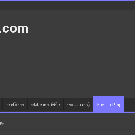
t.com
সরকারি সেবা
জানা-অজানা হিস্ট্রি
সেরা ওয়েবসাইট
English Blog
নিন
 কি কি জানা দরকার? এসি এর ব্যবহার