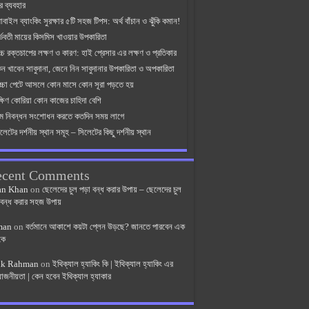
র ব্যবহার
বাইল ব্যাংকিং সুরক্ষার ৫টি সহজ টিপস: অর্থ বাঁচান ও ঝুঁকি কমান!
্ভবতী মায়ের কিসমিস খাওয়ার উপকারিতা
্চ রক্তচাপের লক্ষণ ও কারণ: হাই প্রেসার এর লক্ষণ ও প্রতিকার
েন খাবেন সাবুদানা, জেনে নিন সাবুদানার উপকারিতা ও অপকারিতা
াচ্চা পেটে আসলে কোন মাসে কোন সূরা পড়তে হয়
্ষিণ কোরিয়া কোন কাজের চাহিদা বেশি
ন্ম নিবন্ধন সংশোধন করতে কতদিন সময় লাগে
লেটের দর্শনীয় স্থান সমূহ – সিলেটের কিছু দর্শনীয় স্থান
ecent Comments
an Khan
on
ছেলেদের চুল পড়া বন্ধ করার উপায় – ছেলেদের চুল
 বন্ধ করার সহজ উপায়
man
on
বর্তমানে আকাশে কয়টা প্লেন উড়ছে? জানতে পারবেন এক
কে
ik Rahman
on
ইথিক্যাল হ্যাকিং কি | ইথিক্যাল হ্যাকিং এর
়োজনীয়তা | কেন হবেন ইথিক্যাল হ্যাকার