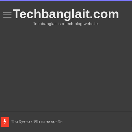
Techbanglait.com
Techbanglait is a tech blog website.
ভিশন ফ্রিজ ৩৫০ লিটার দাম কত জেনে নিন
AC কিভাবে কাজ করে? AC কেনার সময় কি কি জানা দরকার? এসি এর ব্যবহার