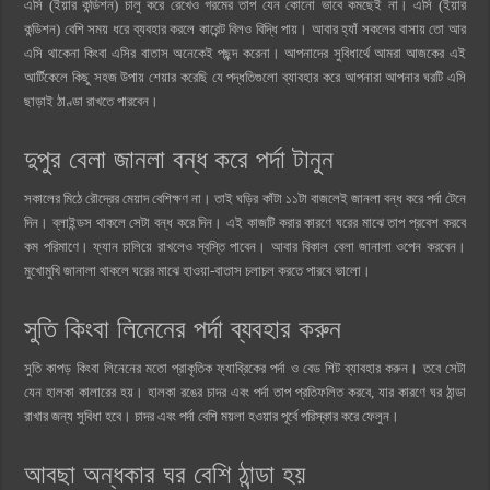
এসি (ইয়ার কন্ডিশন) চালু করে রেখেও গরমের তাপ যেন কোনো ভাবে কমছেই না। এসি (ইয়ার
কন্ডিশন) বেশি সময় ধরে ব্যবহার করলে কারেন্ট বিলও বিদ্ধি পায়। আবার হ্যাঁ সকলের বাসায় তো আর
এসি থাকেনা কিংবা এসির বাতাস অনেকেই পছন্দ করেনা। আপনাদের সুবিধার্থে আমরা আজকের এই
আর্টিকেলে কিছু সহজ উপায় শেয়ার করেছি যে পদ্ধতিগুলো ব্যাবহার করে আপনারা আপনার ঘরটি এসি
ছাড়াই ঠাণ্ডা রাখতে পারবেন।
দুপুর বেলা জানলা বন্ধ করে পর্দা টানুন
সকালের মিঠে রৌদ্রের মেয়াদ বেশিক্ষণ না। তাই ঘড়ির কাঁটা ১১টা বাজলেই জানলা বন্ধ করে পর্দা টেনে
দিন। ব্লাইন্ডস থাকলে সেটা বন্ধ করে দিন। এই কাজটি করার কারণে ঘরের মাঝে তাপ প্রবেশ করবে
কম পরিমাণে। ফ্যান চালিয়ে রাখলেও স্বস্তি পাবেন। আবার বিকাল বেলা জানালা ওপেন করবেন।
মুখোমুখি জানালা থাকলে ঘরের মাঝে হাওয়া-বাতাস চলাচল করতে পারবে ভালো।
সুতি কিংবা লিনেনের পর্দা ব্যবহার করুন
সুতি কাপড় কিংবা লিনেনের মতো প্রাকৃতিক ফ্যাব্রিকের পর্দা ও বেড শিট ব্যাবহার করুন। তবে সেটা
যেন হালকা কালারের হয়। হালকা রঙের চাদর এবং পর্দা তাপ প্রতিফলিত করবে, যার কারণে ঘর ঠান্ডা
রাখার জন্য সুবিধা হবে। চাদর এবং পর্দা বেশি ময়লা হওয়ার পূর্বে পরিস্কার করে ফেলুন।
আবছা অন্ধকার ঘর বেশি ঠান্ডা হয়