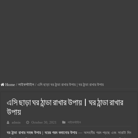
মোবাইল ব্যাংকিং সুরক্ষার ৫টি সহজ টিপস: অর্থ বাঁচান ও ঝুঁকি কমান!
গর্ভবতী মায়ের কিসমিস খাওয়ার উপকারিতা
উচ্চ রক্তচাপের লক্ষণ ও কারণ: হাই প্রেসার এর লক্ষণ ও প্রতিকার
কেন খাবেন সাবুদানা, জেনে নিন সাবুদানার উপকারিতা ও অপকারিতা
বাচ্চা পেটে আসলে কোন মাসে কোন সূরা পড়তে হয়
দক্ষিণ কোরিয়া কোন কাজের চাহিদা বেশি
জন্ম নিবন্ধন সংশোধন করতে কতদিন সময় লাগে
সিলেটের দর্শনীয় স্থান সমূহ – সিলেটের কিছু দর্শনীয় স্থান
Home
/
লাইফস্টাইল
/
এসি ছাড়া ঘর ঠান্ডা রাখার উপায় | ঘর ঠান্ডা রাখার উপায়
এসি ছাড়া ঘর ঠান্ডা রাখার উপায় | ঘর ঠান্ডা রাখার
উপায়
admin
October 30, 2021
লাইফস্টাইল
ঘর ঠান্ডা রাখার সহজ উপায় |
ঘরের গরম কমানোর উপায়
— অসহনীয় গরম পড়ছে এবং সারাটা দিন