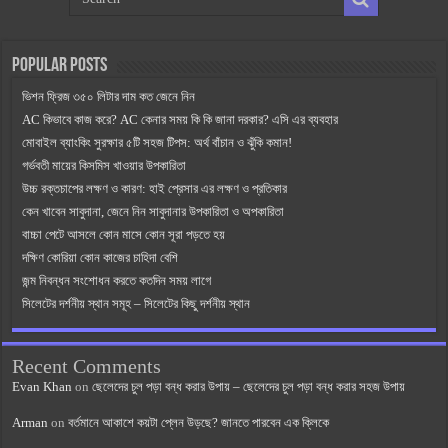
Popular Posts
ভিশন ফ্রিজ ৩৫০ লিটার দাম কত জেনে নিন
AC কিভাবে কাজ করে? AC কেনার সময় কি কি জানা দরকার? এসি এর ব্যবহার
মোবাইল ব্যাংকিং সুরক্ষার ৫টি সহজ টিপস: অর্থ বাঁচান ও ঝুঁকি কমান!
গর্ভবতী মায়ের কিসমিস খাওয়ার উপকারিতা
উচ্চ রক্তচাপের লক্ষণ ও কারণ: হাই প্রেসার এর লক্ষণ ও প্রতিকার
কেন খাবেন সাবুদানা, জেনে নিন সাবুদানার উপকারিতা ও অপকারিতা
বাচ্চা পেটে আসলে কোন মাসে কোন সূরা পড়তে হয়
দক্ষিণ কোরিয়া কোন কাজের চাহিদা বেশি
জন্ম নিবন্ধন সংশোধন করতে কতদিন সময় লাগে
সিলেটের দর্শনীয় স্থান সমূহ – সিলেটের কিছু দর্শনীয় স্থান
Recent Comments
Evan Khan
on
ছেলেদের চুল পড়া বন্ধ করার উপায় – ছেলেদের চুল পড়া বন্ধ করার সহজ উপায়
Arman
on
বর্তমানে আকাশে কয়টা প্লেন উড়ছে? জানতে পারবেন এক ক্লিকে