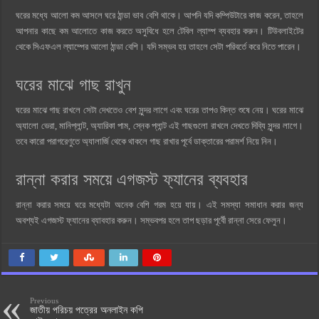
ঘরের মধ্যে আলো কম আসলে ঘরে ঠান্ডা ভাব বেশি থাকে। আপনি যদি কম্পিউটারে কাজ করেন, তাহলে
আপনার কাছে কম আলোতে কাজ করতে অসুবিধে হলে টেবিল ল্যাম্প ব্যবহার করুন। টিউবলাইটের
থেকে সিএফএল ল্যাম্পের আলো ঠান্ডা বেশি। যদি সম্ভব হয় তাহলে সেটা পরিবর্তে করে নিতে পারেন।
ঘরের মাঝে গাছ রাখুন
ঘরের মাঝে গাছ রাখলে সেটা দেখতেও বেশ সুন্দর লাগে এবং ঘরের তাপও কিন্ত শুষে নেয়। ঘরের মাঝে
অ্যালো ভেরা, মানিপ্লান্ট, অ্যারিকা পাম, স্নেক প্লান্ট এই গাছগুলো রাখলে দেখতে দিব্যি সুন্দর লাগে।
তবে কারো পরাগরেণুতে অ্যালার্জি থেকে থাকলে গাছ রাখার পূর্বে ডাক্তারের পরামর্শ নিয়ে নিন।
রান্না করার সময়ে এগজস্ট ফ্যানের ব্যবহার
রান্না করার সময়ে ঘরে মধ্যেটা অনেক বেশি গরম হয়ে যায়। এই সমস্যা সমাধান করার জন্য
অবশ্যই এগজস্ট ফ্যানের ব্যাবহার করুন। সম্ভবপর হলে তাপ ছড়ার পূর্বেী রান্না সেরে ফেলুন।
Previous
জাতীয় পরিচয় পত্রের অনলাইন কপি