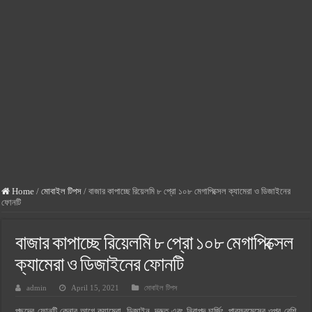
মোবাইল ব্যাংকিং সুরক্ষার ৫টি সহজ টিপস: অর্থ বাঁচান ও ঝুঁকি কমান!
গর্ভবতী মায়ের কিসমিস খাওয়ার উপকারিতা
উচ্চ রক্তচাপের লক্ষণ ও কারণ: হাই প্রেসার এর লক্ষণ ও প্রতিকার
কেন খাবেন সাবুদানা, জেনে নিন সাবুদানার উপকারিতা ও অপকারিতা
বাচ্চা পেটে আসলে কোন মাসে কোন সূরা পড়তে হয়
দক্ষিণ কোরিয়া কোন কাজের চাহিদা বেশি
জন্ম নিবন্ধন সংশোধন করতে কতদিন সময় লাগে
সিলেটের দর্শনীয় স্থান সমূহ – সিলেটের কিছু দর্শনীয় স্থান
Home
/
মোবাইল টিপস
/
বাজার কাপাচ্ছে রিয়েলমি ৮ প্রো ১০৮ মেগাপিক্সেল ক্যামেরা ও ডিজাইনের
ফোনটি
বাজার কাপাচ্ছে রিয়েলমি ৮ প্রো ১০৮ মেগাপিক্সেল
ক্যামেরা ও ডিজাইনের ফোনটি
admin
April 15, 2021
মোবাইল টিপস
পছন্দের ফোনটি কেনার আগে ক্যামেরা, ডিজাইন, দ্রুত এবং নিরাপদ চার্জিং, পারফরমেন্সের ওপর বেশি