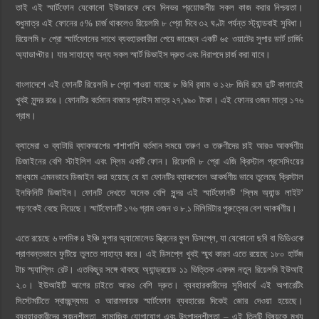
তাই এই স্মার্টফোন যেকোনো ইউজারকে দেবে দিনভর প্রয়োজনীয় সকল কাজ করার নিশ্চয়তা।
শুধুমাত্র এই ফোনের ৫% চার্জ থাকলেও রিয়েলমি ৮ প্রো দিবে ৩২ ঘণ্টা পর্যন্ত স্ট্যান্ডবাই সুবিধা।
রিয়েলমি ৮ প্রো স্মার্টফোনের সাথে ব্যবহারকারীরা পেয়ে জাচ্ছেন একটি ৬৫ ওয়াটের সুপার ডার্ট চার্জিং
অ্যাডাপ্টার। যার সাহায্যে অন্য সকল স্মার্ট ডিভাইস দ্রুত এবং নিরাপদে চার্জ করা যাবে।
বাংলাদেশে এই ফোনটি রিয়েলমি ৮ প্রো পাওয়া যাচ্ছে ৮ জিবি র‍্যাম ও ১২৮ জিবি রমে দুটি কালারেই
খুবই সুন্দর রঙে। ফোনটির বর্তমান বাজার প্রাইস মাত্র ২৭,৯৯০ টাকা। এই ফোনর ওজন মাত্র ১৭৬
গ্রাম।
ক্যামেরা ও ব্যাটারি ব্যাকআপের পাশাপাশি বর্তমান সময়ে তরুণ ও তরুণীদের চাই আরও আকর্ষণীয়
ডিজাইনের বেশি স্টাইলিশ এবং স্লিম একটি ফোন। রিয়েলমি ৮ প্রো এজি ক্রিস্টাল প্রসেসিংয়ের
মাধ্যমে এমনভাবে ডিজাইন করা হয়েছে যে যা ফোনটির ব্যাকশেলে আকর্ষণীয় ভাবে তুলেছে ক্রিস্টাল
ইনফিনিটি ডিজাইন। ফোনটি দেখতে অনেক বেশি সুন্দর এই স্মার্টফোনটি ‘স্লিম অ্যান্ড লাইট’
গড়ণকেই বেছে নিয়েছে। স্মার্টফোনটি ১৭৬ গ্রাম ওজন ও ৮.১ মিলিমিটার পুরুত্বের বেশ আকর্ষণীয়।
এতে রয়েছে ৬ দশমিক ৪ ইঞ্চি সুপার অ্যামোলেড স্ক্রিনের ফুল ডিসপ্লে, যা যেকোনো ছবি বা ভিডিওকে
প্রাণবন্তভাবে ফুটিয়ে তুলতে সাহায্য করে। এই ডিসপ্লে খুবই স্মুথ কারণ এতে রয়েছে ১৮০ হার্টজ
টাচ স্ম্যাপ্লিং রেট। এতকিছুর সঙ্গে থাকছে অ্যান্ড্রয়েড ১১ ভিত্তিক একদম নতুন রিয়েলমি ইউআই
২.০। ইউআইটি আগের চাইতে আরও বেশি দ্রুত। ব্যবহারকারীদের সুবিধার্থে এই অপারেটিং
সিস্টেমটিতে স্বাচ্ছন্দ্যময় ও আরামদায়ক স্মার্টফোন ব্যবহারের দিকেই জোর দেওয়া হয়েছে।
ব্যবহারকারীদের সৃজনশীলতা, সামাজিক যোগাযোগ এবং উৎপাদনশীলতা – এই তিনটি বিষয়কে মূখ্য