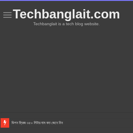
Techbanglait.com
Techbanglait is a tech blog website.
ভিশন ফ্রিজ ৩৫০ লিটার দাম কত জেনে নিন
AC কিভাবে কাজ করে? AC কেনার সময় কি কি জানা দরকার? এসি এর ব্যবহার