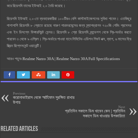
করে রিয়েলমি তাদের ইউআই ২.০ তৈরি করেছে।
রিয়েলমি ইউআই ২.০-তে ব্যবহারকারীরা ১০০টিরও বেশি কাস্টমাইজেশনের সুবিধা পাবেন। এতকিছুর
পাশাপাশি রিয়েলমি ৮ প্রোতে রয়েছে দারুণ পারফরমেন্সের জন্য স্ন্যাপড্রাগন ৭২০জি গেমিং প্রসেসর
এবং ইন ডিসপ্লে ফিঙ্গারপ্রিন্ট সেন্সর। রিয়েলমি ৮ প্রো রিয়েলমি ব্র্যান্ডশপ থেকে প্রি-অর্ডার করতে
পারবেন ৩ থেকে ৯ এপ্রিল। প্রি-অর্ডারে পাওয়া যাবে লিমিটেড এডিশন গিফট বক্স, ব্যাগ, ৬ মাসের ফ্রি
স্ক্রিন রিপ্লেসমেন্ট ওয়ারেন্টি।
আরও পড়ুনঃ
Realme Narzo 30A | Realme Narzo 30A Full Specifications
Previous
করোনাভাইরাস থেকে স্মার্টফোন সুরক্ষিত রাখার
উপায়
Next
প্রতিদিন সকালে ডিম খাবেন কেন | প্রতিদিন
সকালে ডিম খাওয়ার উপকারিতা
Related Articles