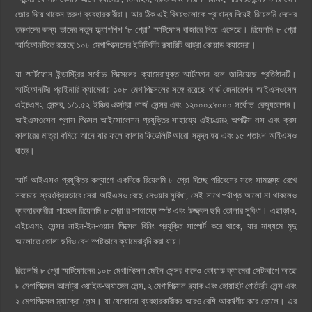
জোর দিয়ে থাকেন তরুণ ব্যবহারকারীরা। আর ঠিক এই বিষয়গুলোকে প্রাধান্য দিয়েই রিয়েলমি দেশের
তরুণদের জন্য তাদের নতুন ফ্ল্যাগশিপ ‘৮ প্রো’ স্মার্টফোন বাজারে নিয়ে এসেছে। রিয়েলমি ৮ প্রো
স্মার্টফোনটিতে রয়েছে ১০৮ মেগাপিক্সেলের ইনিফিনিট ক্ল্যারিটি আল্ট্রা কোয়াড ক্যামেরা।
যা স্মার্টফোন ইন্ডাস্ট্রির সর্বোচ্চ পিক্সেলের ক্যামেরাযুক্ত স্মার্টফোন বলে জানিয়েছে প্রতিষ্ঠানটি।
স্মার্টফোনটির প্রাইমারি ক্যামেরায় ১০৮ মেগাপিক্সেলের সঙ্গে রয়েছে থার্ড জেনারেশন আইএসওসেল
এইচএম২ সেন্সর, ১/১.৫২ ইঞ্চির এক্সট্রা লার্জ সেন্সর এবং ১২০০০x৯০০০ সর্বোচ্চ রেজ্যুলেশন।
আইএসওসেল প্লাস পিক্সেল আইসোলেশন প্রযুক্তির সাহায্যে এইচএম২ অপটিক্স লস এবং ক্রস
কালারের মাত্রা কমিয়ে আনে যার ফলে কালার ফিডেলিটি আরো সমৃদ্ধ হয় এবং ১৫ শতাংশ আইএসও
বাড়ে।
স্মার্ট আইএসও প্রযুক্তির কল্যাণে একদিকে রিয়েলমি ৮ প্রো দিচ্ছে পরিবেশের সঙ্গে সামঞ্জস্য রেখে
সবচেয়ে স্বয়ংক্রিয়ভাবে সেরা আইএসও বেছে নেওয়ার সুবিধা, সেই সাথে পর্যাপ্ত আলো না থাকলেও
ব্যবহারকারীরা পাচ্ছেন রিয়েলমি ৮ প্রো’র সাহায্যে স্পষ্ট এবং উজ্জ্বল ছবি তোলার সুবিধা। এছাড়াও,
এইচএম২ সেন্সর নাইন-ইন-ওয়ান পিক্সেল বিনিং প্রযুক্তি সাপোর্ট করে থাকে, যার মাধ্যমে মৃদু
আলোতে তোলা ছবিও বেশ স্পষ্টভাবে ক্যামেরাবন্দি করা যায়।
রিয়েলমি ৮ প্রো স্মার্টফোনের ১০৮ মেগাপিক্সেল মেইন সেন্সর বাদেও কোয়াড ক্যামেরা সেটআপে আছে
৮ মেগাপিক্সেল আলট্রা ওয়াইড-অ্যাঙ্গেল লেন্স, ২ মেগাপিক্সেল ব্ল্যাক এবং হোয়াইট পোর্ট্রেট লেন্স এবং
২ মেগাপিক্সেল ম্যাক্রো লেন্স। যা যেকোনো ব্যবহারকারীকর আরও বেশি আকর্ষণীয় করে তোলে। এর