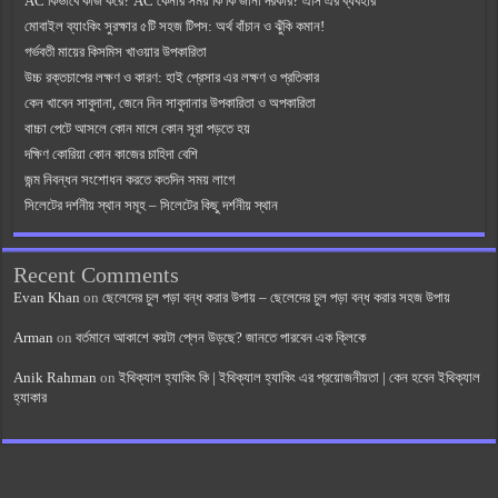
AC কিভাবে কাজ করে? AC কেনার সময় কি কি জানা দরকার? এসি এর ব্যবহার
মোবাইল ব্যাংকিং সুরক্ষার ৫টি সহজ টিপস: অর্থ বাঁচান ও ঝুঁকি কমান!
গর্ভবতী মায়ের কিসমিস খাওয়ার উপকারিতা
উচ্চ রক্তচাপের লক্ষণ ও কারণ: হাই প্রেসার এর লক্ষণ ও প্রতিকার
কেন খাবেন সাবুদানা, জেনে নিন সাবুদানার উপকারিতা ও অপকারিতা
বাচ্চা পেটে আসলে কোন মাসে কোন সূরা পড়তে হয়
দক্ষিণ কোরিয়া কোন কাজের চাহিদা বেশি
জন্ম নিবন্ধন সংশোধন করতে কতদিন সময় লাগে
সিলেটের দর্শনীয় স্থান সমূহ – সিলেটের কিছু দর্শনীয় স্থান
Recent Comments
Evan Khan
on
ছেলেদের চুল পড়া বন্ধ করার উপায় – ছেলেদের চুল পড়া বন্ধ করার সহজ উপায়
Arman
on
বর্তমানে আকাশে কয়টা প্লেন উড়ছে? জানতে পারবেন এক ক্লিকে
Anik Rahman
on
ইথিক্যাল হ্যাকিং কি | ইথিক্যাল হ্যাকিং এর প্রয়োজনীয়তা | কেন হবেন ইথিক্যাল
হ্যাকার