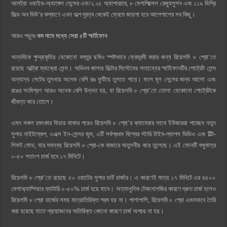
আলট্রা ওয়াইড-অ্যাঙ্গেল লেন্সের এফ/২.২৫ অ্যাপারচার, ৮ মেগাপিক্সেল রেজ্যুলুশন এবং ১১৯ ডিগ্রি
ফিল্ড অব ভিউ’র কল্যাণে এখন অল্প দূরত্ব থেকেই ফ্রেমে জায়গা হবে আশেপাশের সব কিছু।
আরও পড়ুনঃ
কম দামে মধ্যে সেরা ৫টি স্মার্টফোন
অন্যদিকে ক্ষুদ্রাকৃতির যেকোনো বস্তুর ছবিও স্পষ্টভাবে ফ্রেমবন্দী করার জন্য রিয়েলমি ৮ প্রো’তে
রয়েছে আল্ট্রা ম্যাক্রো লেন্স। অভিনব কালার ফিল্টার সিস্টেমের সাহায্যের স্মার্টফোনটির পোর্ট্রেট লেন্স
অন্যান্য সেটের তুলনায় অনেক বেশি রঙ ফুটিয়ে তুলতে পারে। ফলে মূল লেন্সের জন্য আলো এবং
রঙের সংমিশ্রণ আরও অনেক বেশি উন্নত হয়, যা রিয়েলমি ৮ প্রো’তে তোলা যেকোনো পোর্ট্রেটকে
জীবন্ত করে তোলে।
এমন সকল চমৎকার ফিচার থাকার পরেও রিয়েলমি ৮ প্রো’র ক্যামেরার সাথে ইউজাররা পাচ্ছেন নতুন
সুপার নাইটস্কেপ, ৩এক্স ইন-সেন্সর জুম, এটি সর্বপ্রথম বিশ্বের স্টারি টাইম-ল্যাপস ভিডিও এবং টিল্ট-
শিফট মোড, যার সমন্বয় রিয়েলমি ৮ প্রো-কে বাজারে অতুলনীয় করে তুলেছে। এই ফোনটি শুধুমাত্র
০-৫০ শতাংশ চার্জ হবে ১৭ মিনিটে।
রিয়েলমি ৮ প্রো’তে রয়েছে ৫০ ওয়াটের সুপার ডার্ট চার্জার। এ কারণেই মাত্র ১৭ মিনিটে এর ৪৫০০
মেগাঅ্যাম্পিয়ার ব্যাটারি ০-৫০% চার্জ হয়ে যাবে। অত্যাধুনিক টেকনোলজির কারণে দ্রুত চার্জ হলেও
রিয়েলমি ৮ প্রো চার্জের সময় মাত্রাতিরিক্ত গরম হয় না। পাশাপাশি, রিয়েলমি ৮ প্রো এমনভাবে তৈরি
করা হয়েছে যাতে প্রয়োজনের অতিরিক্ত কোনো কারণে চার্জ অপচয় না হয়।